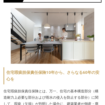
住宅瑕疵担保責任保険10年から、さらなる60年の安
心を
住宅瑕疵担保責任保険とは、万一、住宅の基本構造部分（構
造耐力上必要な部分および雨水の侵入を防止する部分）に関
して、瑕疵（欠損）が判明した場合に、建築業者が倒産・廃