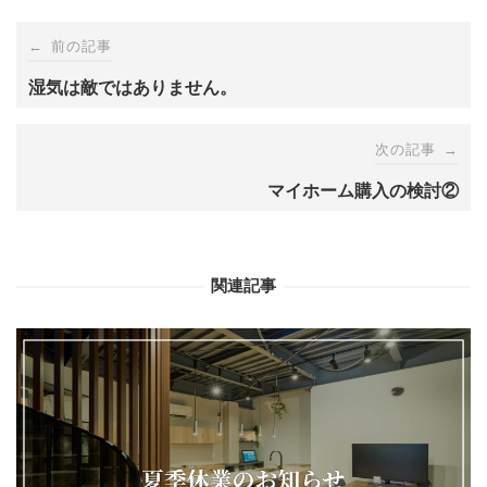
Post
←
前の記事
navigation
湿気は敵ではありません。
次の記事
→
マイホーム購入の検討②
関連記事