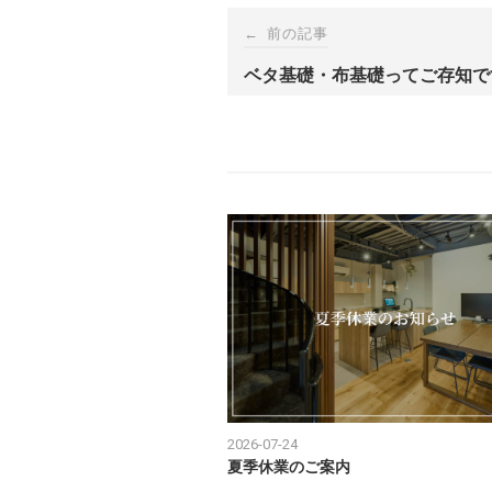
Post
←
前の記事
navigation
ベタ基礎・布基礎ってご存知で
2026-07-24
夏季休業のご案内