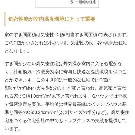
気密性能が室内温度環境にとって重要
家のすき間面積は気密性=C値(相当すき間面積)で表されます。
このC値が小さければ小さい程、気密性の良い家=高気密住宅
となります。
すき間が少ない高気密住宅は外気温が室内に入る心配がな
く、計画換気・冷暖房効率に寄与し快適な温度環境を保つこ
とができます。このすき間は一般的な住宅ではC値は
5.0cm²/m²(約ハガキ5枚分のすき間)と言われ、高気密と言わ
れる家でC値1.0cm²/m²以下と言われます。Gハウスでは全棟
で気密測定を実施、平均値は世界最高峰のパッシブハウス基
準と同等のC値0.24cm²/m²(名刺サイズの半分ほど)。高気密住
宅をつくる住宅会社の中でもトップクラスの実績を提供して
います。