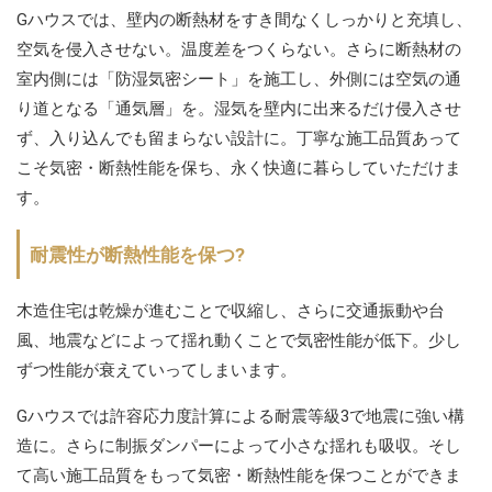
Gハウスでは、壁内の断熱材をすき間なくしっかりと充填し、
空気を侵入させない。温度差をつくらない。さらに断熱材の
室内側には「防湿気密シート」を施工し、外側には空気の通
り道となる「通気層」を。湿気を壁内に出来るだけ侵入させ
ず、入り込んでも留まらない設計に。丁寧な施工品質あって
こそ気密・断熱性能を保ち、永く快適に暮らしていただけま
す。
耐震性が断熱性能を保つ?
木造住宅は乾燥が進むことで収縮し、さらに交通振動や台
風、地震などによって揺れ動くことで気密性能が低下。少し
ずつ性能が衰えていってしまいます。
Gハウスでは許容応力度計算による耐震等級3で地震に強い構
造に。さらに制振ダンパーによって小さな揺れも吸収。そし
て高い施工品質をもって気密・断熱性能を保つことができま