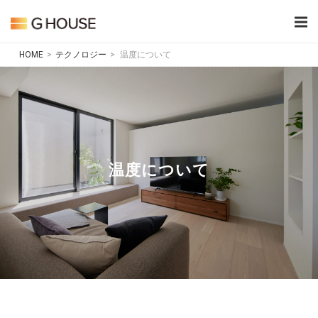
Skip
Home
to
content
HOME
>
テクノロジー
>
温度について
温度について