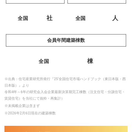
96
141
社
人
全国
全国
会員年間建築棟数
2,832
棟
全国
※出典：住宅産業研究所発行『25’全国住宅市場ハンドブック（東日本版・西
日本版）』より
令和4年～6年の研究会入会企業最新決算期完工棟数（注文住宅・分譲住宅・
賃貸住宅）を当社にて抜粋・再集計）
※未掲載企業は含まず
※2026年2月6日現在の建築棟数