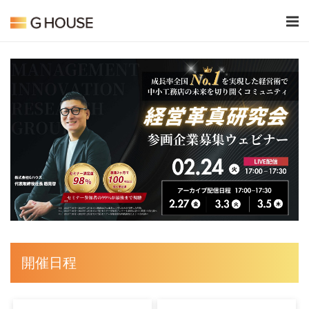
Skip
Home
to
content
開催日程